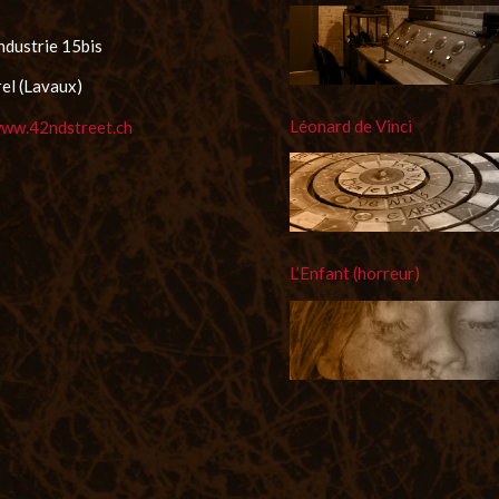
industrie 15bis
el (Lavaux)
Léonard de Vinci
www.42ndstreet.ch
L’Enfant (horreur)