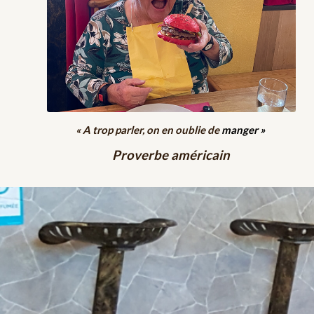
Mini challenge
« A trop parler, on en oublie de
manger »
.
Proverbe américain