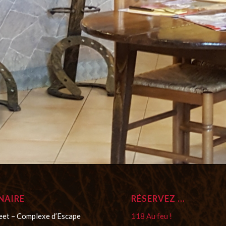
l
NAIRE
RÉSERVEZ …
eet – Complexe d’Escape
118 Au feu !