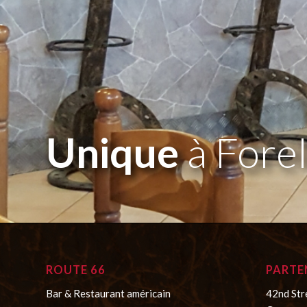
Unique
à Fore
ROUTE 66
PARTE
Bar & Restaurant américain
42nd Str