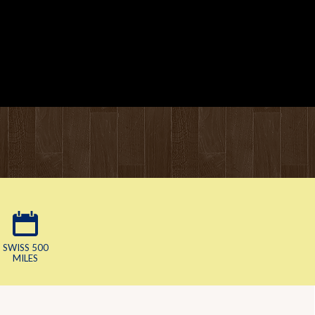
SWISS 500
MILES